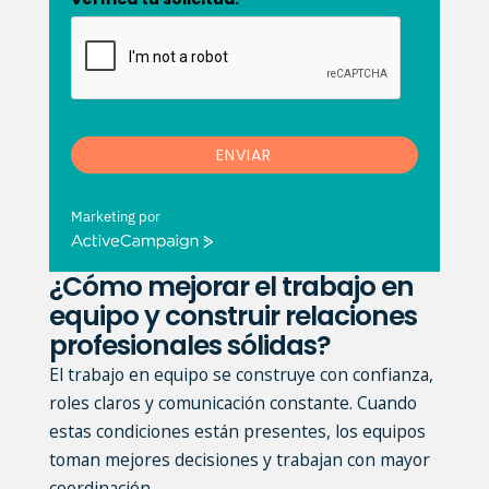
ENVIAR
Marketing por
A
c
¿Cómo mejorar el trabajo en
t
equipo y construir relaciones
i
v
profesionales sólidas?
e
El trabajo en equipo se construye con confianza,
C
a
roles claros y comunicación constante. Cuando
m
estas condiciones están presentes, los equipos
p
toman mejores decisiones y trabajan con mayor
a
i
coordinación.