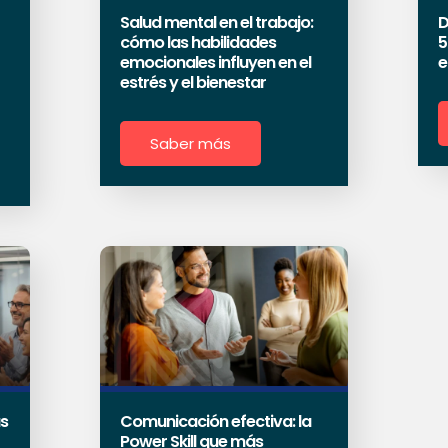
Salud mental en el trabajo:
D
cómo las habilidades
5
emocionales influyen en el
e
estrés y el bienestar
Saber más
as
Comunicación efectiva: la
Power Skill que más