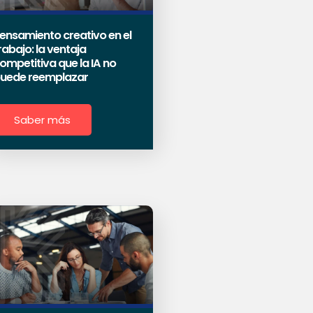
ensamiento creativo en el
rabajo: la ventaja
ompetitiva que la IA no
uede reemplazar
Saber más